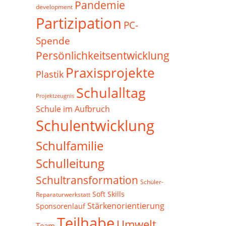
Pandemie
development
Partizipation
PC-
Spende
Persönlichkeitsentwicklung
Praxisprojekte
Plastik
Schulalltag
Projektzeugnis
Schule im Aufbruch
Schulentwicklung
Schulfamilie
Schulleitung
Schultransformation
Schüler-
Soft Skills
Reparaturwerkstatt
Stärkenorientierung
Sponsorenlauf
Teilhabe
Umwelt
Team