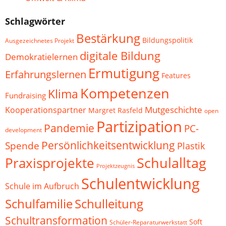
Schlagwörter
Bestärkung
Bildungspolitik
Ausgezeichnetes Projekt
digitale Bildung
Demokratielernen
Ermutigung
Erfahrungslernen
Features
Kompetenzen
Klima
Fundraising
Mutgeschichte
Kooperationspartner
Margret Rasfeld
open
Partizipation
Pandemie
PC-
development
Persönlichkeitsentwicklung
Spende
Plastik
Schulalltag
Praxisprojekte
Projektzeugnis
Schulentwicklung
Schule im Aufbruch
Schulfamilie
Schulleitung
Schultransformation
Soft
Schüler-Reparaturwerkstatt