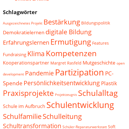
Schlagwörter
Bestärkung
Bildungspolitik
Ausgezeichnetes Projekt
digitale Bildung
Demokratielernen
Ermutigung
Erfahrungslernen
Features
Kompetenzen
Klima
Fundraising
Mutgeschichte
Kooperationspartner
Margret Rasfeld
open
Partizipation
Pandemie
PC-
development
Persönlichkeitsentwicklung
Spende
Plastik
Schulalltag
Praxisprojekte
Projektzeugnis
Schulentwicklung
Schule im Aufbruch
Schulfamilie
Schulleitung
Schultransformation
Soft
Schüler-Reparaturwerkstatt