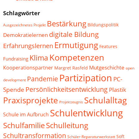
Schlagwörter
Bestärkung
Bildungspolitik
Ausgezeichnetes Projekt
digitale Bildung
Demokratielernen
Ermutigung
Erfahrungslernen
Features
Kompetenzen
Klima
Fundraising
Mutgeschichte
Kooperationspartner
Margret Rasfeld
open
Partizipation
Pandemie
PC-
development
Persönlichkeitsentwicklung
Spende
Plastik
Schulalltag
Praxisprojekte
Projektzeugnis
Schulentwicklung
Schule im Aufbruch
Schulfamilie
Schulleitung
Schultransformation
Soft
Schüler-Reparaturwerkstatt