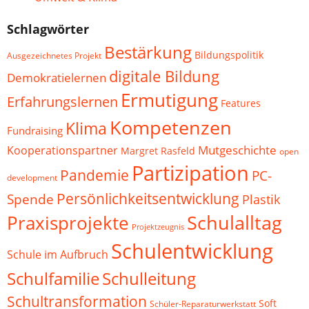
Schlagwörter
Bestärkung
Bildungspolitik
Ausgezeichnetes Projekt
digitale Bildung
Demokratielernen
Ermutigung
Erfahrungslernen
Features
Kompetenzen
Klima
Fundraising
Mutgeschichte
Kooperationspartner
Margret Rasfeld
open
Partizipation
Pandemie
PC-
development
Persönlichkeitsentwicklung
Spende
Plastik
Schulalltag
Praxisprojekte
Projektzeugnis
Schulentwicklung
Schule im Aufbruch
Schulfamilie
Schulleitung
Schultransformation
Soft
Schüler-Reparaturwerkstatt