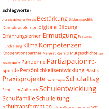
Schlagwörter
Bestärkung
Bildungspolitik
Ausgezeichnetes Projekt
digitale Bildung
Demokratielernen
Ermutigung
Erfahrungslernen
Features
Kompetenzen
Klima
Fundraising
Mutgeschichte
Kooperationspartner
Margret Rasfeld
open
Partizipation
Pandemie
PC-
development
Persönlichkeitsentwicklung
Spende
Plastik
Schulalltag
Praxisprojekte
Projektzeugnis
Schulentwicklung
Schule im Aufbruch
Schulfamilie
Schulleitung
Schultransformation
Soft
Schüler-Reparaturwerkstatt