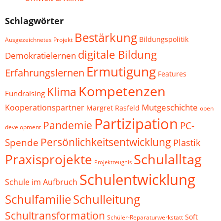
Schlagwörter
Bestärkung
Bildungspolitik
Ausgezeichnetes Projekt
digitale Bildung
Demokratielernen
Ermutigung
Erfahrungslernen
Features
Kompetenzen
Klima
Fundraising
Mutgeschichte
Kooperationspartner
Margret Rasfeld
open
Partizipation
Pandemie
PC-
development
Persönlichkeitsentwicklung
Spende
Plastik
Schulalltag
Praxisprojekte
Projektzeugnis
Schulentwicklung
Schule im Aufbruch
Schulfamilie
Schulleitung
Schultransformation
Soft
Schüler-Reparaturwerkstatt