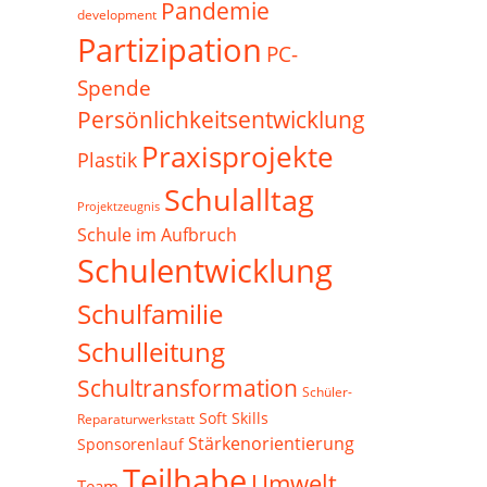
Pandemie
development
Partizipation
PC-
Spende
Persönlichkeitsentwicklung
Praxisprojekte
Plastik
Schulalltag
Projektzeugnis
Schule im Aufbruch
Schulentwicklung
Schulfamilie
Schulleitung
Schultransformation
Schüler-
Soft Skills
Reparaturwerkstatt
Stärkenorientierung
Sponsorenlauf
Teilhabe
Umwelt
Team