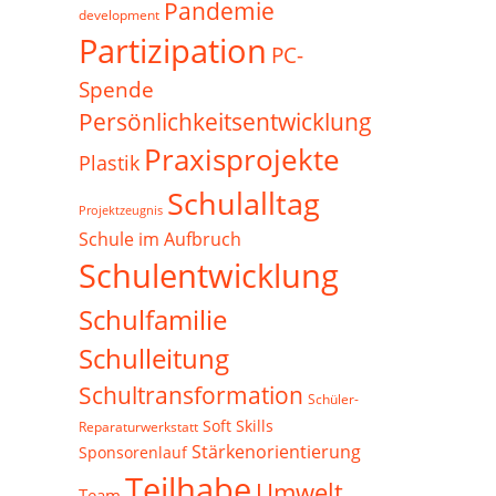
Pandemie
development
Partizipation
PC-
Spende
Persönlichkeitsentwicklung
Praxisprojekte
Plastik
Schulalltag
Projektzeugnis
Schule im Aufbruch
Schulentwicklung
Schulfamilie
Schulleitung
Schultransformation
Schüler-
Soft Skills
Reparaturwerkstatt
Stärkenorientierung
Sponsorenlauf
Teilhabe
Umwelt
Team