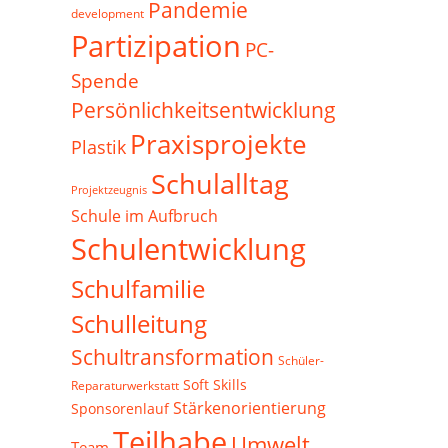
Pandemie
development
Partizipation
PC-
Spende
Persönlichkeitsentwicklung
Praxisprojekte
Plastik
Schulalltag
Projektzeugnis
Schule im Aufbruch
Schulentwicklung
Schulfamilie
Schulleitung
Schultransformation
Schüler-
Soft Skills
Reparaturwerkstatt
Stärkenorientierung
Sponsorenlauf
Teilhabe
Umwelt
Team