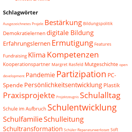
Schlagwörter
Bestärkung
Bildungspolitik
Ausgezeichnetes Projekt
digitale Bildung
Demokratielernen
Ermutigung
Erfahrungslernen
Features
Kompetenzen
Klima
Fundraising
Mutgeschichte
Kooperationspartner
Margret Rasfeld
open
Partizipation
Pandemie
PC-
development
Persönlichkeitsentwicklung
Spende
Plastik
Schulalltag
Praxisprojekte
Projektzeugnis
Schulentwicklung
Schule im Aufbruch
Schulfamilie
Schulleitung
Schultransformation
Soft
Schüler-Reparaturwerkstatt