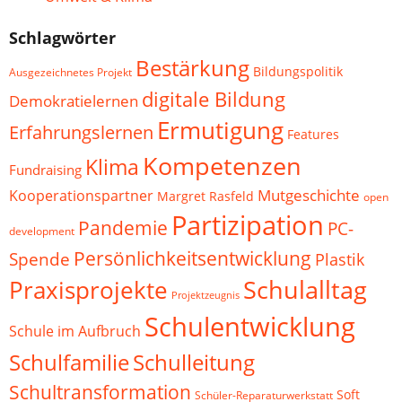
Schlagwörter
Bestärkung
Bildungspolitik
Ausgezeichnetes Projekt
digitale Bildung
Demokratielernen
Ermutigung
Erfahrungslernen
Features
Kompetenzen
Klima
Fundraising
Mutgeschichte
Kooperationspartner
Margret Rasfeld
open
Partizipation
Pandemie
PC-
development
Persönlichkeitsentwicklung
Spende
Plastik
Schulalltag
Praxisprojekte
Projektzeugnis
Schulentwicklung
Schule im Aufbruch
Schulfamilie
Schulleitung
Schultransformation
Soft
Schüler-Reparaturwerkstatt