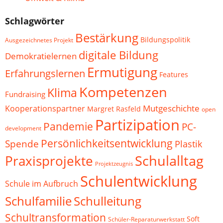
Schlagwörter
Bestärkung
Bildungspolitik
Ausgezeichnetes Projekt
digitale Bildung
Demokratielernen
Ermutigung
Erfahrungslernen
Features
Kompetenzen
Klima
Fundraising
Mutgeschichte
Kooperationspartner
Margret Rasfeld
open
Partizipation
Pandemie
PC-
development
Persönlichkeitsentwicklung
Spende
Plastik
Schulalltag
Praxisprojekte
Projektzeugnis
Schulentwicklung
Schule im Aufbruch
Schulfamilie
Schulleitung
Schultransformation
Soft
Schüler-Reparaturwerkstatt