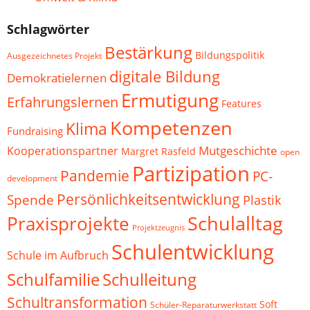
Schlagwörter
Bestärkung
Bildungspolitik
Ausgezeichnetes Projekt
digitale Bildung
Demokratielernen
Ermutigung
Erfahrungslernen
Features
Kompetenzen
Klima
Fundraising
Mutgeschichte
Kooperationspartner
Margret Rasfeld
open
Partizipation
Pandemie
PC-
development
Persönlichkeitsentwicklung
Spende
Plastik
Schulalltag
Praxisprojekte
Projektzeugnis
Schulentwicklung
Schule im Aufbruch
Schulfamilie
Schulleitung
Schultransformation
Soft
Schüler-Reparaturwerkstatt