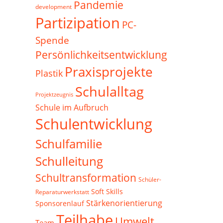
Pandemie
development
Partizipation
PC-
Spende
Persönlichkeitsentwicklung
Praxisprojekte
Plastik
Schulalltag
Projektzeugnis
Schule im Aufbruch
Schulentwicklung
Schulfamilie
Schulleitung
Schultransformation
Schüler-
Soft Skills
Reparaturwerkstatt
Stärkenorientierung
Sponsorenlauf
Teilhabe
Umwelt
Team