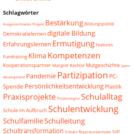
Schlagwörter
Bestärkung
Bildungspolitik
Ausgezeichnetes Projekt
digitale Bildung
Demokratielernen
Ermutigung
Erfahrungslernen
Features
Kompetenzen
Klima
Fundraising
Mutgeschichte
Kooperationspartner
Margret Rasfeld
open
Partizipation
Pandemie
PC-
development
Persönlichkeitsentwicklung
Spende
Plastik
Schulalltag
Praxisprojekte
Projektzeugnis
Schulentwicklung
Schule im Aufbruch
Schulfamilie
Schulleitung
Schultransformation
Soft
Schüler-Reparaturwerkstatt