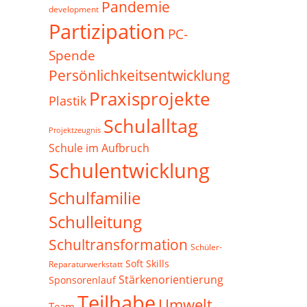
Pandemie
development
Partizipation
PC-
Spende
Persönlichkeitsentwicklung
Praxisprojekte
Plastik
Schulalltag
Projektzeugnis
Schule im Aufbruch
Schulentwicklung
Schulfamilie
Schulleitung
Schultransformation
Schüler-
Soft Skills
Reparaturwerkstatt
Stärkenorientierung
Sponsorenlauf
Teilhabe
Umwelt
Team