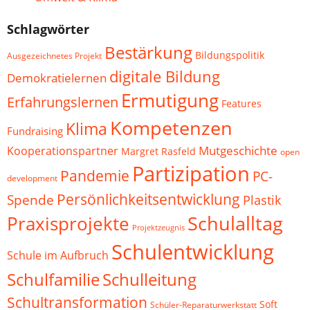
Schlagwörter
Bestärkung
Bildungspolitik
Ausgezeichnetes Projekt
digitale Bildung
Demokratielernen
Ermutigung
Erfahrungslernen
Features
Kompetenzen
Klima
Fundraising
Mutgeschichte
Kooperationspartner
Margret Rasfeld
open
Partizipation
Pandemie
PC-
development
Persönlichkeitsentwicklung
Spende
Plastik
Schulalltag
Praxisprojekte
Projektzeugnis
Schulentwicklung
Schule im Aufbruch
Schulfamilie
Schulleitung
Schultransformation
Soft
Schüler-Reparaturwerkstatt