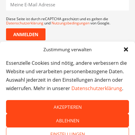
Diese Seite ist durch reCAPTCHA geschützt und es gelten die
Datenschutzerklärung
und
Nutzungsbedingungen
von Google.
ANMELDEN
Zustimmung verwalten
Essenzielle Cookies sind nötig, andere verbessern die
Website und verarbeiten personenbezogene Daten.
Auswahl jederzeit in den Einstellungen ändern oder
widerrufen. Mehr in unserer
Datenschutzerklärung
.
AKZEPTIEREN
© Das macht Schule 2026 – Das macht Schule haftet
ABLEHNEN
nicht für die Inhalte externer Websites.
EINSTELLUNGEN