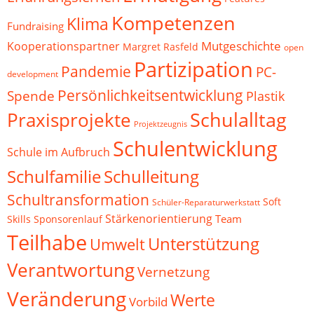
Kompetenzen
Klima
Fundraising
Mutgeschichte
Kooperationspartner
Margret Rasfeld
open
Partizipation
Pandemie
PC-
development
Persönlichkeitsentwicklung
Spende
Plastik
Schulalltag
Praxisprojekte
Projektzeugnis
Schulentwicklung
Schule im Aufbruch
Schulfamilie
Schulleitung
Schultransformation
Soft
Schüler-Reparaturwerkstatt
Stärkenorientierung
Team
Skills
Sponsorenlauf
Teilhabe
Unterstützung
Umwelt
Verantwortung
Vernetzung
Veränderung
Werte
Vorbild