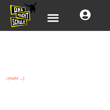
(mehr …)
/