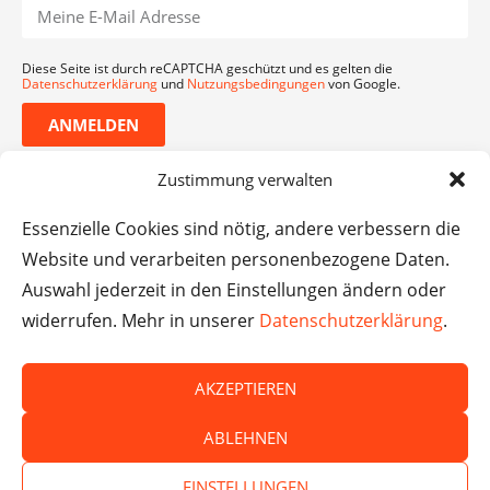
Diese Seite ist durch reCAPTCHA geschützt und es gelten die
Datenschutzerklärung
und
Nutzungsbedingungen
von Google.
ANMELDEN
Zustimmung verwalten
Essenzielle Cookies sind nötig, andere verbessern die
Website und verarbeiten personenbezogene Daten.
Auswahl jederzeit in den Einstellungen ändern oder
widerrufen. Mehr in unserer
Datenschutzerklärung
.
AKZEPTIEREN
© Das macht Schule 2026 – Das macht Schule haftet
ABLEHNEN
nicht für die Inhalte externer Websites.
EINSTELLUNGEN