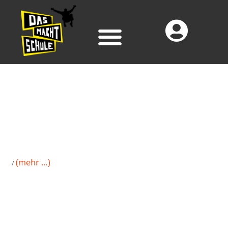
(mehr …)
/