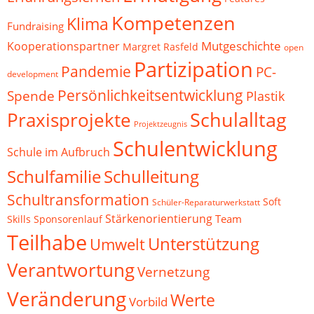
Kompetenzen
Klima
Fundraising
Mutgeschichte
Kooperationspartner
Margret Rasfeld
open
Partizipation
Pandemie
PC-
development
Persönlichkeitsentwicklung
Spende
Plastik
Schulalltag
Praxisprojekte
Projektzeugnis
Schulentwicklung
Schule im Aufbruch
Schulfamilie
Schulleitung
Schultransformation
Soft
Schüler-Reparaturwerkstatt
Stärkenorientierung
Team
Skills
Sponsorenlauf
Teilhabe
Unterstützung
Umwelt
Verantwortung
Vernetzung
Veränderung
Werte
Vorbild