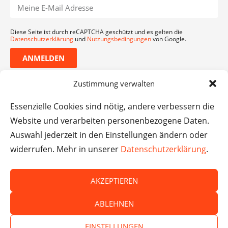
Diese Seite ist durch reCAPTCHA geschützt und es gelten die
Datenschutzerklärung
und
Nutzungsbedingungen
von Google.
ANMELDEN
Zustimmung verwalten
Essenzielle Cookies sind nötig, andere verbessern die
Website und verarbeiten personenbezogene Daten.
Auswahl jederzeit in den Einstellungen ändern oder
widerrufen. Mehr in unserer
Datenschutzerklärung
.
AKZEPTIEREN
© Das macht Schule 2026 – Das macht Schule haftet
ABLEHNEN
nicht für die Inhalte externer Websites.
EINSTELLUNGEN