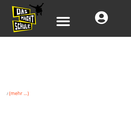
(mehr …)
/