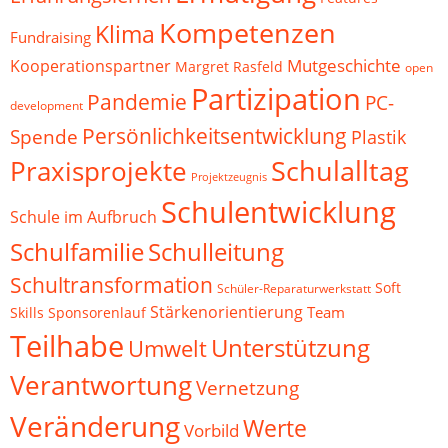
Kompetenzen
Klima
Fundraising
Mutgeschichte
Kooperationspartner
Margret Rasfeld
open
Partizipation
Pandemie
PC-
development
Persönlichkeitsentwicklung
Spende
Plastik
Schulalltag
Praxisprojekte
Projektzeugnis
Schulentwicklung
Schule im Aufbruch
Schulfamilie
Schulleitung
Schultransformation
Soft
Schüler-Reparaturwerkstatt
Stärkenorientierung
Team
Skills
Sponsorenlauf
Teilhabe
Unterstützung
Umwelt
Verantwortung
Vernetzung
Veränderung
Werte
Vorbild