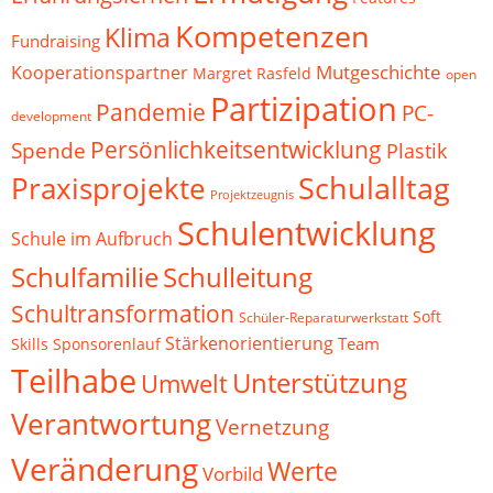
Kompetenzen
Klima
Fundraising
Mutgeschichte
Kooperationspartner
Margret Rasfeld
open
Partizipation
Pandemie
PC-
development
Persönlichkeitsentwicklung
Spende
Plastik
Schulalltag
Praxisprojekte
Projektzeugnis
Schulentwicklung
Schule im Aufbruch
Schulfamilie
Schulleitung
Schultransformation
Soft
Schüler-Reparaturwerkstatt
Stärkenorientierung
Team
Skills
Sponsorenlauf
Teilhabe
Unterstützung
Umwelt
Verantwortung
Vernetzung
Veränderung
Werte
Vorbild