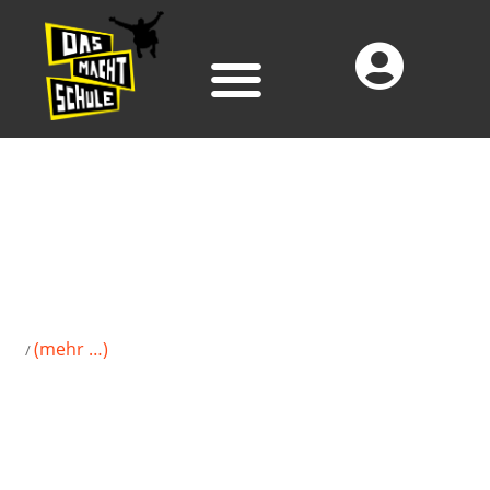
(mehr …)
/