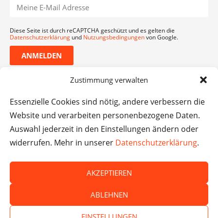
Diese Seite ist durch reCAPTCHA geschützt und es gelten die
Datenschutzerklärung
und
Nutzungsbedingungen
von Google.
ANMELDEN
Zustimmung verwalten
Essenzielle Cookies sind nötig, andere verbessern die
Website und verarbeiten personenbezogene Daten.
Auswahl jederzeit in den Einstellungen ändern oder
widerrufen. Mehr in unserer
Datenschutzerklärung
.
AKZEPTIEREN
© Das macht Schule 2026 – Das macht Schule haftet
ABLEHNEN
nicht für die Inhalte externer Websites.
EINSTELLUNGEN