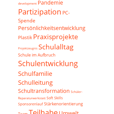
Pandemie
development
Partizipation
PC-
Spende
Persönlichkeitsentwicklung
Praxisprojekte
Plastik
Schulalltag
Projektzeugnis
Schule im Aufbruch
Schulentwicklung
Schulfamilie
Schulleitung
Schultransformation
Schüler-
Soft Skills
Reparaturwerkstatt
Stärkenorientierung
Sponsorenlauf
Teilhabe
Umwelt
Team