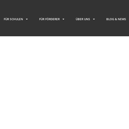
FÜR SCHULEN
FÜR FÖRDERER
ÜBER UNS
BLOG & NEWS