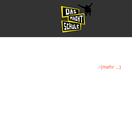
(mehr …)
/