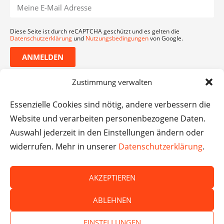
Diese Seite ist durch reCAPTCHA geschützt und es gelten die
Datenschutzerklärung
und
Nutzungsbedingungen
von Google.
ANMELDEN
Zustimmung verwalten
Essenzielle Cookies sind nötig, andere verbessern die
Website und verarbeiten personenbezogene Daten.
Auswahl jederzeit in den Einstellungen ändern oder
widerrufen. Mehr in unserer
Datenschutzerklärung
.
AKZEPTIEREN
© Das macht Schule 2026 – Das macht Schule haftet
ABLEHNEN
nicht für die Inhalte externer Websites.
EINSTELLUNGEN