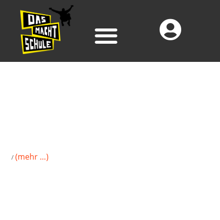
(mehr …)
/