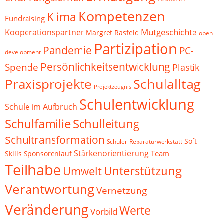
Kompetenzen
Klima
Fundraising
Mutgeschichte
Kooperationspartner
Margret Rasfeld
open
Partizipation
Pandemie
PC-
development
Persönlichkeitsentwicklung
Spende
Plastik
Schulalltag
Praxisprojekte
Projektzeugnis
Schulentwicklung
Schule im Aufbruch
Schulfamilie
Schulleitung
Schultransformation
Soft
Schüler-Reparaturwerkstatt
Stärkenorientierung
Team
Skills
Sponsorenlauf
Teilhabe
Unterstützung
Umwelt
Verantwortung
Vernetzung
Veränderung
Werte
Vorbild