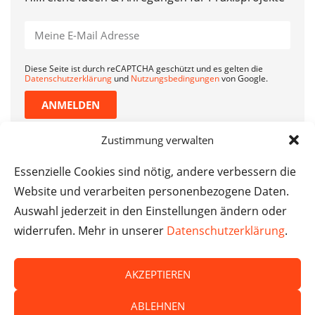
Diese Seite ist durch reCAPTCHA geschützt und es gelten die
Datenschutzerklärung
und
Nutzungsbedingungen
von Google.
ANMELDEN
Zustimmung verwalten
Essenzielle Cookies sind nötig, andere verbessern die
Website und verarbeiten personenbezogene Daten.
Auswahl jederzeit in den Einstellungen ändern oder
widerrufen. Mehr in unserer
Datenschutzerklärung
.
AKZEPTIEREN
© Das macht Schule 2026 – Das macht Schule haftet
ABLEHNEN
nicht für die Inhalte externer Websites.