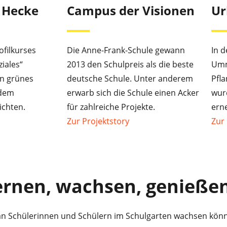
 Hecke
Campus der Visionen
Ur
filkurses
Die Anne-Frank-Schule gewann
In 
iales“
2013 den Schulpreis als die beste
Umm
in grünes
deutsche Schule. Unter anderem
Pfla
 dem
erwarb sich die Schule einen Acker
wurd
ichten.
für zahlreiche Projekte.
ern
Zur Projektstory
Zur 
rnen, wachsen, genieße
ran Schülerinnen und Schülern im Schulgarten wachsen kön