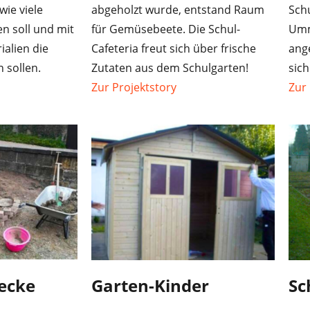
wie viele
abgeholzt wurde, entstand Raum
Sch
n soll und mit
für Gemüsebeete. Die Schul-
Umm
alien die
Cafeteria freut sich über frische
ange
n sollen.
Zutaten aus dem Schulgarten!
sich
Zur Projektstory
Zur 
ecke
Garten-Kinder
Sc