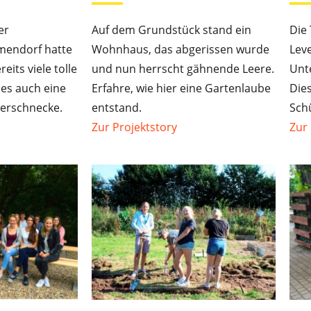
er
Auf dem Grundstück stand ein
Die
mendorf hatte
Wohnhaus, das abgerissen wurde
Lev
eits viele tolle
und nun herrscht gähnende Leere.
Unte
t es auch eine
Erfahre, wie hier eine Gartenlaube
Die
terschnecke.
entstand.
Schü
Zur Projektstory
Zur 