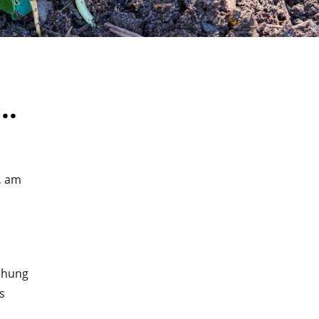
..
, am
iehung
s