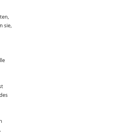
ten,
 sie,
lle
st
ndes
n
.