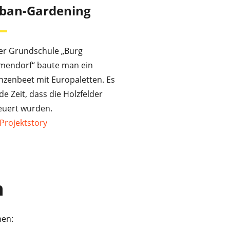
ban-Gardening
der Grundschule „Burg
endorf“ baute man ein
nzenbeet mit Europaletten. Es
e Zeit, dass die Holzfelder
euert wurden.
Projektstory
n
nen: