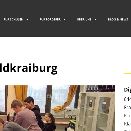
FÜR SCHULEN
FÜR FÖRDERER
ÜBER UNS
BLOG & NEWS
ldkraiburg
Di
84
Fra
Flo
Kla