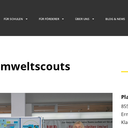
FÜR SCHULEN
FÜR FÖRDERER
ÜBER UNS
BLOG & NEWS
Umweltscouts
l
Pl
85
Er
Kla