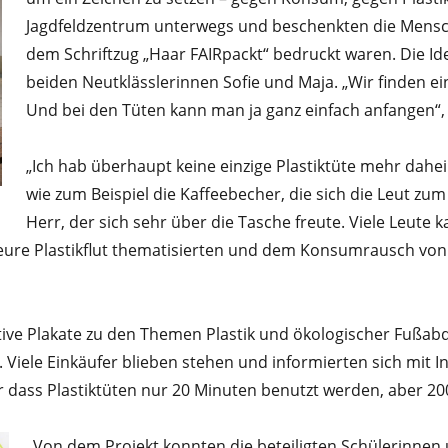
Jagdfeldzentrum unterwegs und beschenkten die Mensch
dem Schriftzug „Haar FAIRpackt“ bedruckt waren. Die I
beiden Neutklässlerinnen Sofie und Maja. „Wir finden einfa
Und bei den Tüten kann man ja ganz einfach anfangen“,
„Ich hab überhaupt keine einzige Plastiktüte mehr dahei
wie zum Beispiel die Kaffeebecher, die sich die Leut zu
Herr, der sich sehr über die Tasche freute. Viele Leute
eheure Plastikflut thematisierten und dem Konsumrausch vo
tive Plakate zu den Themen Plastik und ökologischer Fußabd
. Viele Einkäufer blieben stehen und informierten sich mit 
dass Plastiktüten nur 20 Minuten benutzt werden, aber 200
Von dem Projekt konnten die beteiligten Schülerinnen 