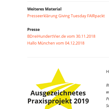
Weiteres Material
Presseerklärung Giving Tuesday FAIRpackt
Presse
BDreiHundertVier.de vom 30.11.2018
Hallo München vom 04.12.2018
H
I
w
P
S