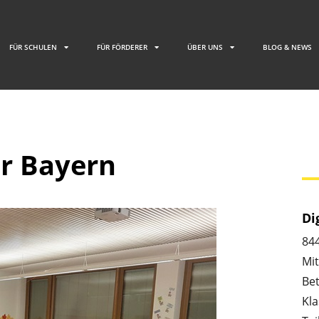
FÜR SCHULEN
FÜR FÖRDERER
ÜBER UNS
BLOG & NEWS
r Bayern
Di
84
Mit
Bet
Kla