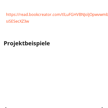
https://read.bookcreator.com/tlLuFGHVBNJoljOpwvw
siSESecXZ3w
Projektbeispiele