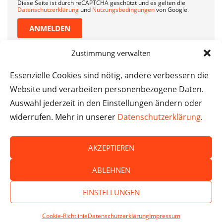
Diese Seite ist durch reCAPTCHA geschützt und es gelten die
Datenschutzerklärung
und
Nutzungsbedingungen
von Google.
ANMELDEN
Zustimmung verwalten
Essenzielle Cookies sind nötig, andere verbessern die
Website und verarbeiten personenbezogene Daten.
Auswahl jederzeit in den Einstellungen ändern oder
widerrufen. Mehr in unserer
Datenschutzerklärung
.
AKZEPTIEREN
© Das macht Schule 2026 – Das macht Schule haftet
ABLEHNEN
nicht für die Inhalte externer Websites.
EINSTELLUNGEN
Cookie-Richtlinie
Datenschutzerklärung
Impressum