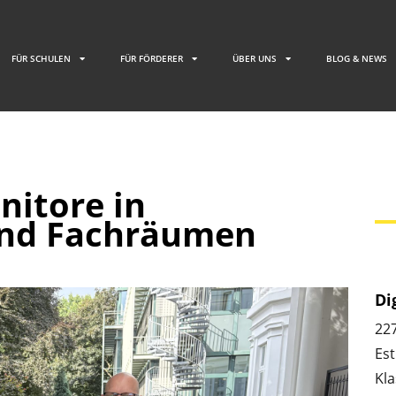
FÜR SCHULEN
FÜR FÖRDERER
ÜBER UNS
BLOG & NEWS
nitore in
nd Fachräumen
Di
22
Est
Kla