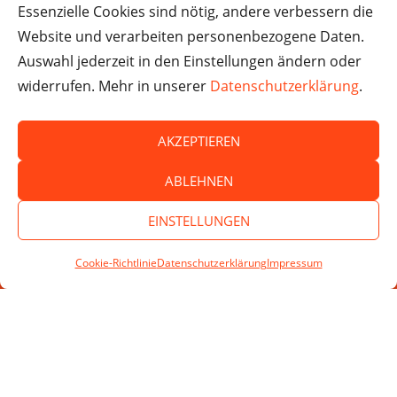
Impressum
Essenzielle Cookies sind nötig, andere verbessern die
Website und verarbeiten personenbezogene Daten.
Auswahl jederzeit in den Einstellungen ändern oder
Newsletter
widerrufen. Mehr in unserer
Datenschutzerklärung
.
Hilfreiche Ideen & Anregungen für Praxisprojekte
AKZEPTIEREN
ABLEHNEN
Diese Seite ist durch reCAPTCHA geschützt und es gelten die
Datenschutzerklärung
und
Nutzungsbedingungen
von Google.
EINSTELLUNGEN
ANMELDEN
Cookie-Richtlinie
Datenschutzerklärung
Impressum
SPENDEN