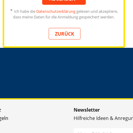
*
Ich habe die
Datenschutzerklärung
gelesen und akzeptiere,
dass meine Daten für die Anmeldung gespeichert werden.
ZURÜCK
z
Newsletter
geln
Hilfreiche Ideen & Anregu