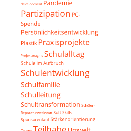
Pandemie
development
Partizipation
PC-
Spende
Persönlichkeitsentwicklung
Praxisprojekte
Plastik
Schulalltag
Projektzeugnis
Schule im Aufbruch
Schulentwicklung
Schulfamilie
Schulleitung
Schultransformation
Schüler-
Soft Skills
Reparaturwerkstatt
Stärkenorientierung
Sponsorenlauf
Teilhabe
Umwelt
Team