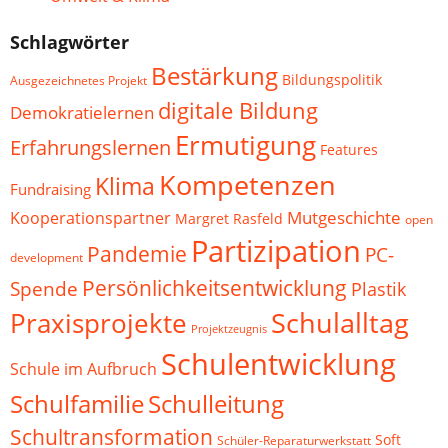
Schlagwörter
Bestärkung
Bildungspolitik
Ausgezeichnetes Projekt
digitale Bildung
Demokratielernen
Ermutigung
Erfahrungslernen
Features
Kompetenzen
Klima
Fundraising
Mutgeschichte
Kooperationspartner
Margret Rasfeld
open
Partizipation
Pandemie
PC-
development
Persönlichkeitsentwicklung
Spende
Plastik
Schulalltag
Praxisprojekte
Projektzeugnis
Schulentwicklung
Schule im Aufbruch
Schulfamilie
Schulleitung
Schultransformation
Soft
Schüler-Reparaturwerkstatt