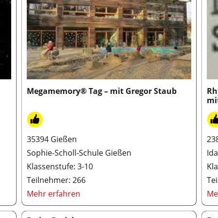
Megamemory® Tag – mit Gregor Staub
Rh
mi
35394 Gießen
23
Sophie-Scholl-Schule Gießen
Id
Klassenstufe: 3-10
Kla
Teilnehmer: 266
Te
Mehr erfahren
Me