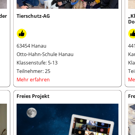
der
Tierschutz-AG
„K
Do
63454 Hanau
44
Otto-Hahn-Schule Hanau
Ka
Klassenstufe: 5-13
Kla
Teilnehmer: 25
Te
Mehr erfahren
Me
Freies Projekt
Fr