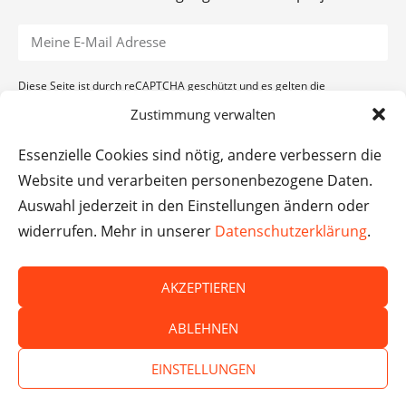
Diese Seite ist durch reCAPTCHA geschützt und es gelten die
Datenschutzerklärung
und
Nutzungsbedingungen
von Google.
Zustimmung verwalten
ANMELDEN
Essenzielle Cookies sind nötig, andere verbessern die
Website und verarbeiten personenbezogene Daten.
Auswahl jederzeit in den Einstellungen ändern oder
widerrufen. Mehr in unserer
Datenschutzerklärung
.
AKZEPTIEREN
ABLEHNEN
EINSTELLUNGEN
© Das macht Schule 2026 – Das macht Schule haftet
nicht für die Inhalte externer Websites.